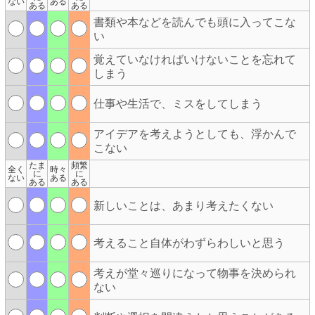
ない
ある
ある
ある
書類や本などを読んでも頭に入ってこな
い
覚えていなければいけないことを忘れて
しまう
仕事や生活で、ミスをしてしまう
アイデアを考えようとしても、浮かんで
こない
たま
頻繁
全く
時々
に
に
ない
ある
ある
ある
新しいことは、あまり考えたくない
考えること自体がわずらわしいと思う
考えが堂々巡りになって物事を決められ
ない