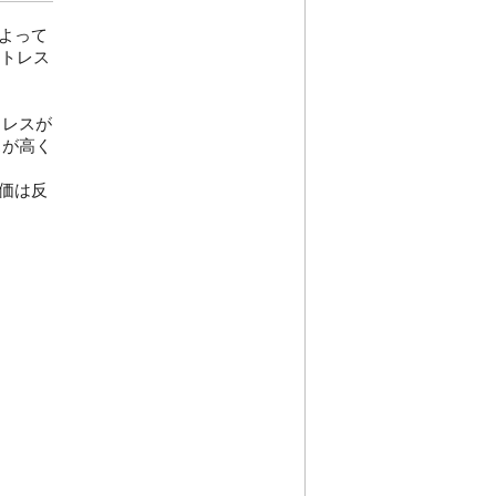
よって
ストレス
トレスが
スが高く
価は反