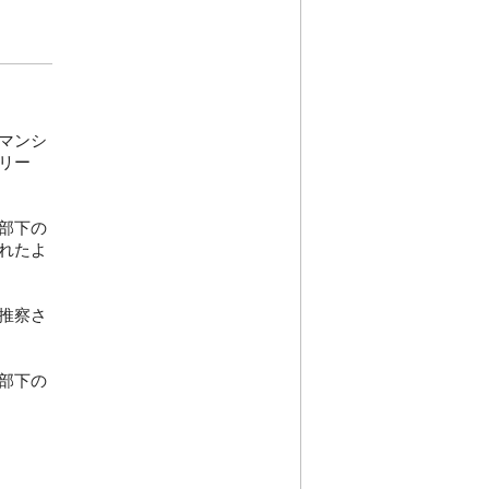
マンシ
リー
部下の
れたよ
推察さ
部下の