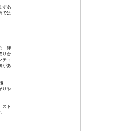
まずあ
析では
の「絆
取り合
ンティ
向があ
後
がりや
、スト
す。