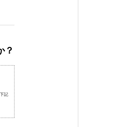
か？
下記