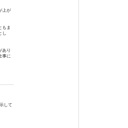
が上が
ともま
とし
があり
仕事に
示して