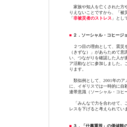
家族や知人を亡くされた方や
りえないことですから、「被
「
非被災者のストレス
」とし
■
２．ソーシャル・コヒージ
２つ目の理由として、震災を
（きずな）」があらためて意
い、つながりを確認した人が
ア活動などに参加しました。
ります。
類似例として、2001年のア
に、イギリスでは一時的に自
連帯意識（ソーシャル・コヒ
「みんなで力を合わせて、こ
レスを下げると考えられていま
■
３．「仕事重視」の価値観