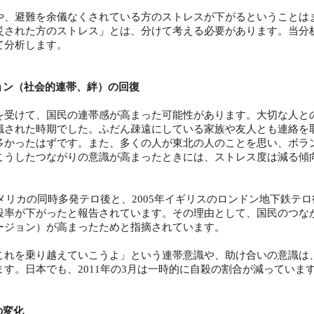
、避難を余儀なくされている方のストレスが下がるということは
災された方のストレス」とは、分けて考える必要があります。当分
て分析します。
ョン（社会的連帯、絆）の回復
受けて、国民の連帯感が高まった可能性があります。大切な人と
識された時期でした。ふだん疎遠にしている家族や友人とも連絡を
多かったはずです。また、多くの人が東北の人のことを思い、ボラ
こうしたつながりの意識が高まったときには、ストレス度は減る傾
メリカの同時多発テロ後と、2005年イギリスのロンドン地下鉄テロ
殺率が下がったと報告されています。その理由として、国民のつな
ージョン）が高まったためと指摘されています。
れを乗り越えていこうよ」という連帯意識や、助け合いの意識は
す。日本でも、2011年の3月は一時的に自殺の割合が減っていま
の変化