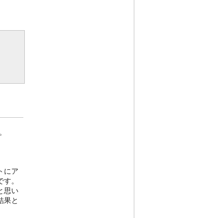
。
トにア
です。
と思い
結果と