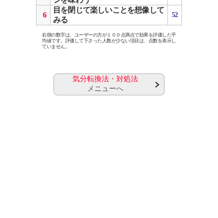
目を閉じて楽しいことを想像して
6
52
みる
右側の数字は、ユーザーの方が１００点満点で効果を評価した平
均値です。評価して下さった人数が少ない項目は、点数を表示し
ていません。
気分転換法・対処法
メニューへ