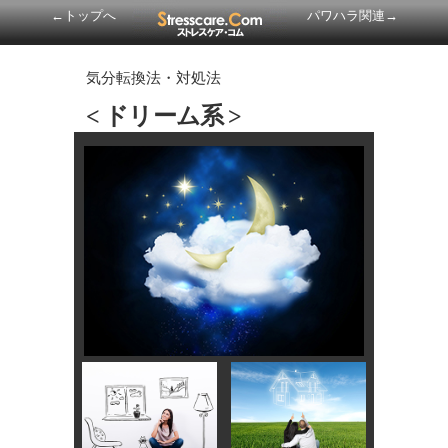
←トップへ
パワハラ関連→
気分転換法・対処法
< ドリーム系 >